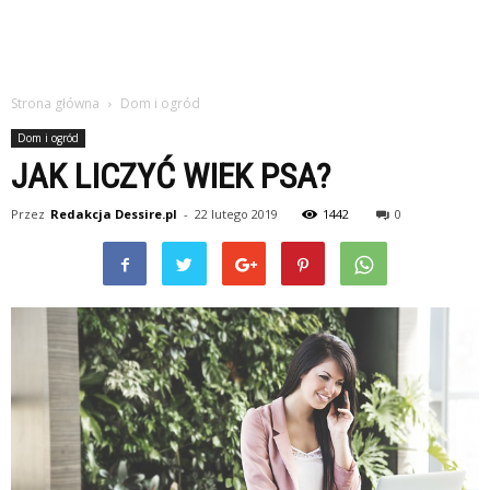
Strona główna
Dom i ogród
Dom i ogród
JAK LICZYĆ WIEK PSA?
Przez
Redakcja Dessire.pl
-
22 lutego 2019
1442
0