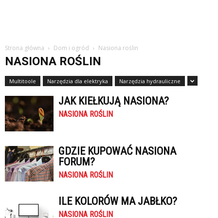
Strona główna
Dom i ogród
Nasiona roślin
NASIONA ROŚLIN
Multitoole
Narzędzia dla elektryka
Narzędzia hydrauliczne
JAK KIEŁKUJĄ NASIONA?
NASIONA ROŚLIN
GDZIE KUPOWAĆ NASIONA
FORUM?
NASIONA ROŚLIN
ILE KOLORÓW MA JABŁKO?
NASIONA ROŚLIN