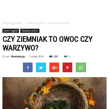
Strona główna
Dom i ogród
Nasiona roślin
Dom i ogród
Nasiona roślin
CZY ZIEMNIAK TO OWOC CZY
WARZYWO?
Przez
Redakcja
-
7 maja 2024
280
0