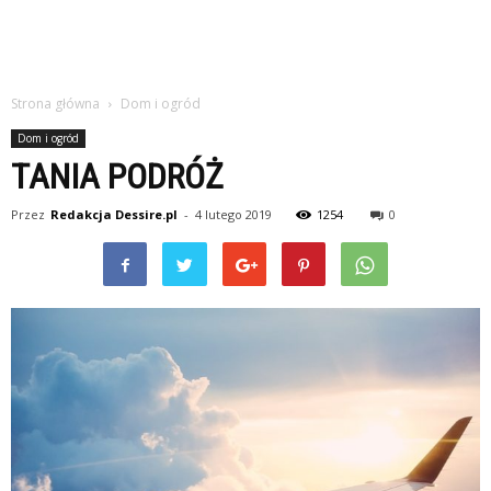
Strona główna
Dom i ogród
Dom i ogród
TANIA PODRÓŻ
Przez
Redakcja Dessire.pl
-
4 lutego 2019
1254
0