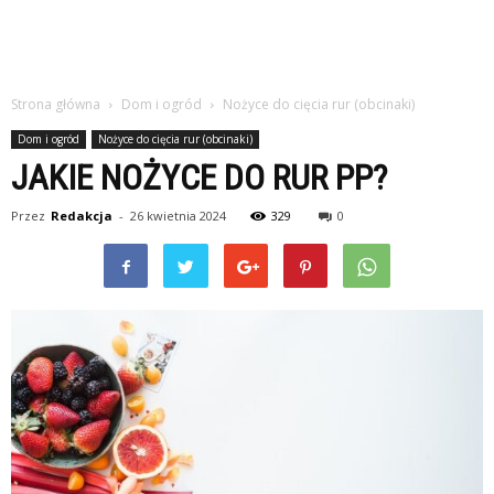
Strona główna
Dom i ogród
Nożyce do cięcia rur (obcinaki)
Dom i ogród
Nożyce do cięcia rur (obcinaki)
JAKIE NOŻYCE DO RUR PP?
Przez
Redakcja
-
26 kwietnia 2024
329
0