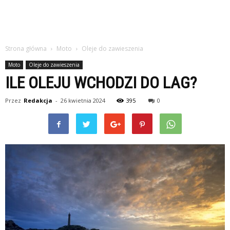
Strona główna
Moto
Oleje do zawieszenia
Moto
Oleje do zawieszenia
ILE OLEJU WCHODZI DO LAG?
Przez
Redakcja
-
26 kwietnia 2024
395
0