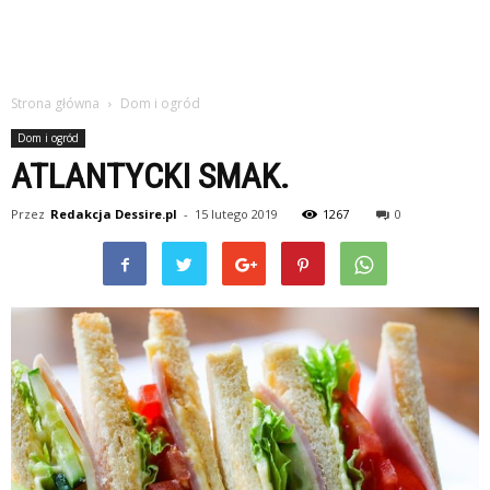
Strona główna
Dom i ogród
Dom i ogród
ATLANTYCKI SMAK.
Przez
Redakcja Dessire.pl
-
15 lutego 2019
1267
0