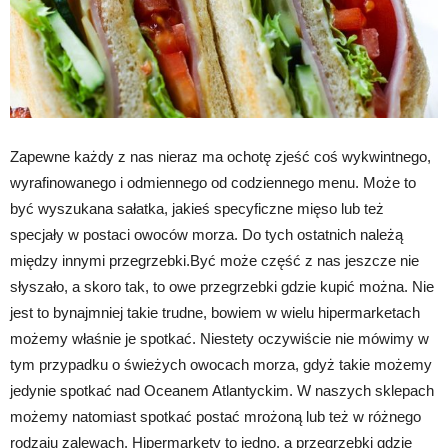
Zapewne każdy z nas nieraz ma ochotę zjeść coś wykwintnego,
wyrafinowanego i odmiennego od codziennego menu. Może to
być wyszukana sałatka, jakieś specyficzne mięso lub też
specjały w postaci owoców morza. Do tych ostatnich należą
między innymi przegrzebki.Być może część z nas jeszcze nie
słyszało, a skoro tak, to owe przegrzebki gdzie kupić można. Nie
jest to bynajmniej takie trudne, bowiem w wielu hipermarketach
możemy właśnie je spotkać. Niestety oczywiście nie mówimy w
tym przypadku o świeżych owocach morza, gdyż takie możemy
jedynie spotkać nad Oceanem Atlantyckim. W naszych sklepach
możemy natomiast spotkać postać mrożoną lub też w różnego
rodzaju zalewach. Hipermarkety to jedno, a przegrzebki gdzie