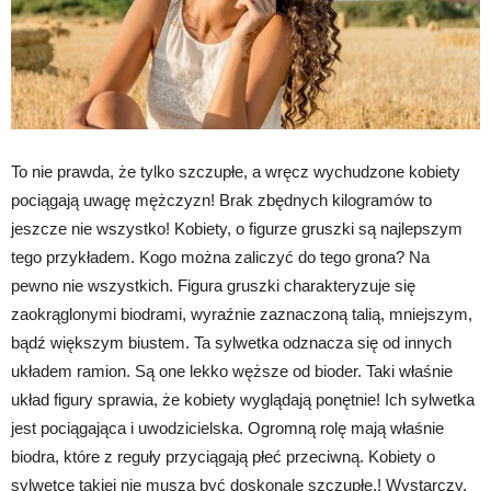
To nie prawda, że tylko szczupłe, a wręcz wychudzone kobiety
pociągają uwagę mężczyzn! Brak zbędnych kilogramów to
jeszcze nie wszystko! Kobiety, o figurze gruszki są najlepszym
tego przykładem. Kogo można zaliczyć do tego grona? Na
pewno nie wszystkich. Figura gruszki charakteryzuje się
zaokrąglonymi biodrami, wyraźnie zaznaczoną talią, mniejszym,
bądź większym biustem. Ta sylwetka odznacza się od innych
układem ramion. Są one lekko węższe od bioder. Taki właśnie
układ figury sprawia, że kobiety wyglądają ponętnie! Ich sylwetka
jest pociągająca i uwodzicielska. Ogromną rolę mają właśnie
biodra, które z reguły przyciągają płeć przeciwną. Kobiety o
sylwetce takiej nie muszą być doskonale szczupłe.! Wystarczy,