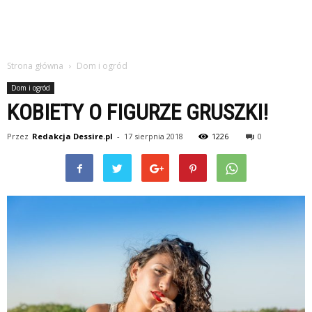
Strona główna
Dom i ogród
Dom i ogród
KOBIETY O FIGURZE GRUSZKI!
Przez
Redakcja Dessire.pl
-
17 sierpnia 2018
1226
0