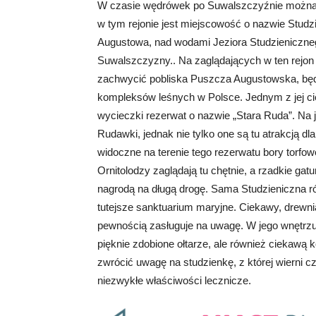
W czasie wędrówek po Suwalszczyźnie można 
w tym rejonie jest miejscowość o nazwie Studz
Augustowa, nad wodami Jeziora Studzienicznego
Suwalszczyzny.. Na zaglądających w ten rejo
zachwycić pobliska Puszcza Augustowska, będ
kompleksów leśnych w Polsce. Jednym z jej c
wycieczki rezerwat o nazwie „Stara Ruda”. Na 
Rudawki, jednak nie tylko one są tu atrakcją d
widoczne na terenie tego rezerwatu bory torfo
Ornitolodzy zaglądają tu chętnie, a rzadkie gat
nagrodą na długą drogę. Sama Studzieniczna r
tutejsze sanktuarium maryjne. Ciekawy, drewnia
pewnością zasługuje na uwagę. W jego wnętrzu u
pięknie zdobione ołtarze, ale również ciekawą
zwrócić uwagę na studzienkę, z której wierni 
niezwykłe właściwości lecznicze.