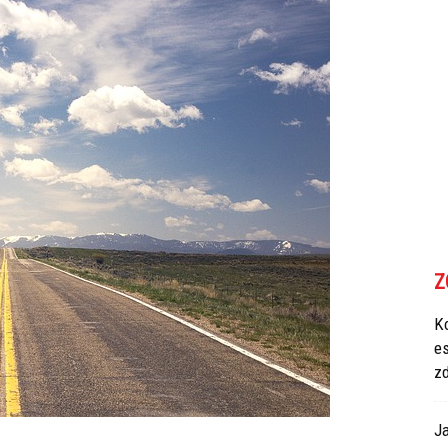
Z
Ko
e
z
Ja