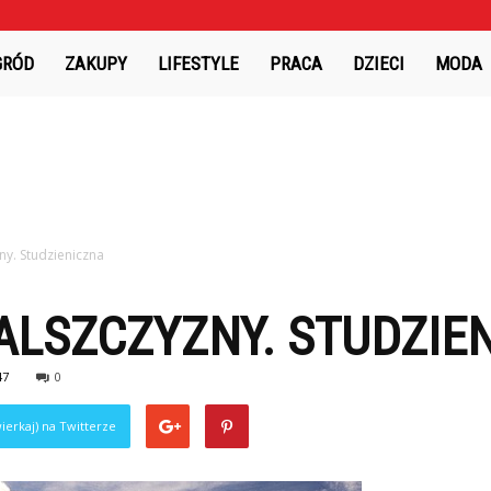
GRÓD
ZAKUPY
LIFESTYLE
PRACA
DZIECI
MODA
ny. Studzieniczna
ALSZCZYZNY. STUDZIE
47
0
ierkaj) na Twitterze