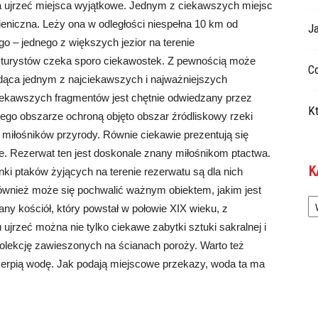
ujrzeć miejsca wyjątkowe. Jednym z ciekawszych miejsc
ieniczna. Leży ona w odległości niespełna 10 km od
Ja
 – jednego z większych jezior na terenie
n turystów czeka sporo ciekawostek. Z pewnością może
Co
ąca jednym z najciekawszych i najważniejszych
iekawszych fragmentów jest chętnie odwiedzany przez
Kt
jego obszarze ochroną objęto obszar źródliskowy rzeki
la miłośników przyrody. Równie ciekawie prezentują się
we. Rezerwat ten jest doskonale znany miłośnikom ptactwa.
K
unki ptaków żyjących na terenie rezerwatu są dla nich
ównież może się pochwalić ważnym obiektem, jakim jest
Ka
ny kościół, który powstał w połowie XIX wieku, z
jrzeć można nie tylko ciekawe zabytki sztuki sakralnej i
 kolekcję zawieszonych na ścianach poroży. Warto też
czerpią wodę. Jak podają miejscowe przekazy, woda ta ma