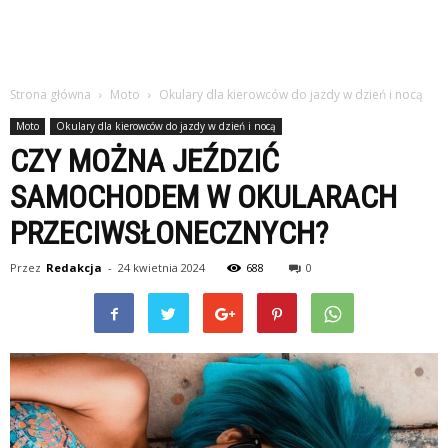
Strona główna
Moto
Okulary dla kierowców do jazdy w dzień i nocą
Moto
Okulary dla kierowców do jazdy w dzień i nocą
CZY MOŻNA JEŹDZIĆ
SAMOCHODEM W OKULARACH
PRZECIWSŁONECZNYCH?
Przez
Redakcja
-
24 kwietnia 2024
688
0