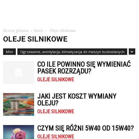
Strona główna
Moto
Oleje silnikowe
OLEJE SILNIKOWE
Mini
Ogrzewanie, wentylacja, klimatyzacja do maszyn budowlanych
CO ILE POWINNO SIĘ WYMIENIAĆ
PASEK ROZRZĄDU?
OLEJE SILNIKOWE
JAKI JEST KOSZT WYMIANY
OLEJU?
OLEJE SILNIKOWE
CZYM SIĘ RÓŻNI 5W40 OD 15W40?
OLEJE SILNIKOWE