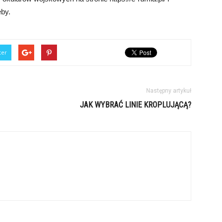
eby.
ter
Następny artykuł
JAK WYBRAĆ LINIE KROPLUJĄCĄ?