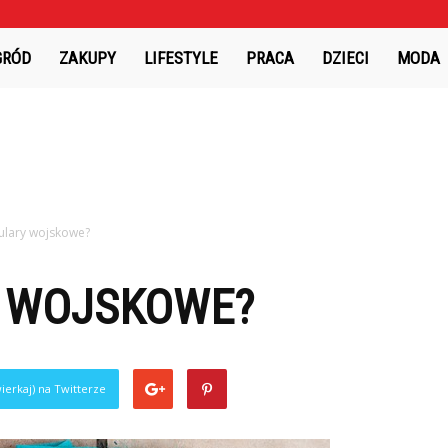
GRÓD
ZAKUPY
LIFESTYLE
PRACA
DZIECI
MODA
kulary wojskowe?
Y WOJSKOWE?
ierkaj) na Twitterze