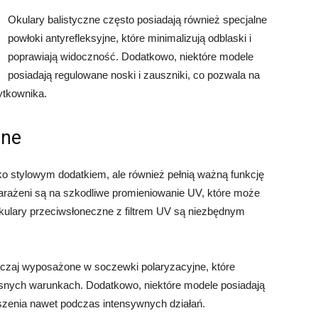
Okulary balistyczne często posiadają również specjalne
powłoki antyrefleksyjne, które minimalizują odblaski i
poprawiają widoczność. Dodatkowo, niektóre modele
posiadają regulowane noski i zauszniki, co pozwala na
ytkownika.
zne
o stylowym dodatkiem, ale również pełnią ważną funkcję
 narażeni są na szkodliwe promieniowanie UV, które może
okulary przeciwsłoneczne z filtrem UV są niezbędnym
zaj wyposażone w soczewki polaryzacyjne, które
jasnych warunkach. Dodatkowo, niektóre modele posiadają
szenia nawet podczas intensywnych działań.