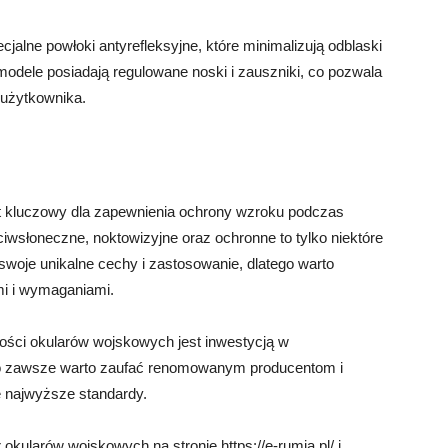
jalne powłoki antyrefleksyjne, które minimalizują odblaski
modele posiadają regulowane noski i zauszniki, co pozwala
 użytkownika.
 kluczowy dla zapewnienia ochrony wzroku podczas
iwsłoneczne, noktowizyjne oraz ochronne to tylko niektóre
swoje unikalne cechy i zastosowanie, dlatego warto
mi i wymaganiami.
ości okularów wojskowych jest inwestycją w
go zawsze warto zaufać renomowanym producentom i
e najwyższe standardy.
kularów wojskowych na stronie https://e-rumia.pl/ i