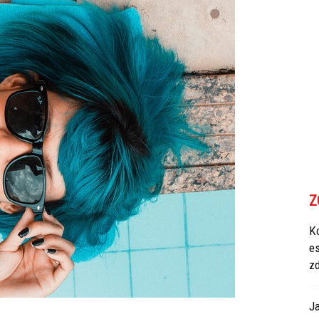
Z
Ko
e
z
Ja