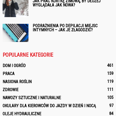
JAK PRAĆ KURTKĘ ZIMOWĄ, BY DŁUŻEJ
WYGLĄDAŁA JAK NOWA?
PODRAŻNIENIA PO DEPILACJI MIEJSC
INTYMNYCH – JAK JE ZŁAGODZIĆ?
POPULARNE KATEGORIE
461
DOM I OGRÓD
159
PRACA
119
NASIONA ROŚLIN
111
ZDROWIE
105
NAWOZY SZTUCZNE I NATURALNE
97
OKULARY DLA KIEROWCÓW DO JAZDY W DZIEŃ I NOCĄ
84
OLEJE HYDRAULICZNE