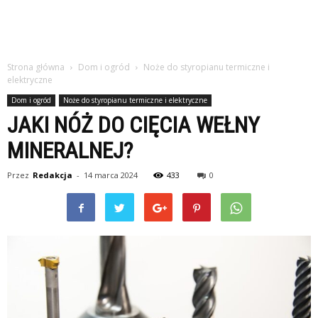
Strona główna
Dom i ogród
Noże do styropianu termiczne i
elektryczne
Dom i ogród
Noże do styropianu termiczne i elektryczne
JAKI NÓŻ DO CIĘCIA WEŁNY
MINERALNEJ?
Przez
Redakcja
-
14 marca 2024
433
0