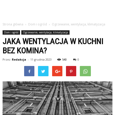
Strona główna
Dom i ogród
Ogrzewanie, wentylacja, klimatyzacja
Dom i ogród
Ogrzewanie, wentylacja, klimatyzacja
JAKA WENTYLACJA W KUCHNI
BEZ KOMINA?
Przez
Redakcja
-
11 grudnia 2023
540
0