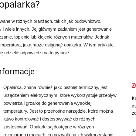
opalarka?
sowane w różnych branżach, takich jak budownictwo,
 i wiele innych. Jej głównym zadaniem jest generowanie
zanie, topienie lub klejenie różnych materiałów. Jednak
temperatura, jaką może osiągnąć opalarka. W tym artykule
ę udzielić odpowiedzi na to pytanie.
nformacje
Z
Opalarka, znana również jako pistolet termiczny, jest
urządzeniem elektrycznym, które wykorzystuje przepływ
Ko
powietrza i grzałkę do generowania wysokiej
e
temperatury. Jest to przenośne narzędzie, które można
z
łatwo kontrolować i dostosowywać do różnych
zastosowań. Opalarki są dostępne w różnych
Ja
rozmiarach i mocach, co pozwala na ich wykorzystanie