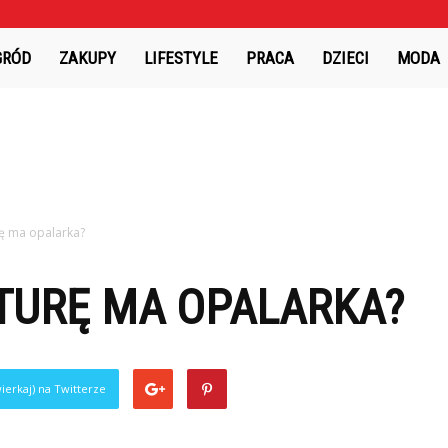
GRÓD
ZAKUPY
LIFESTYLE
PRACA
DZIECI
MODA
ę ma opalarka?
TURĘ MA OPALARKA?
ierkaj) na Twitterze