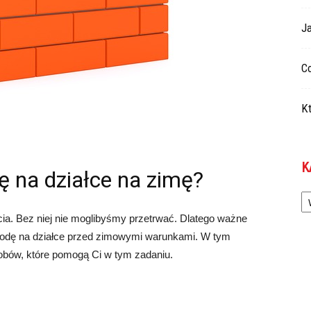
Ja
Co
Kt
K
 na działce na zimę?
Ka
a. Bez niej nie moglibyśmy przetrwać. Dlatego ważne
wodę na działce przed zimowymi warunkami. W tym
obów, które pomogą Ci w tym zadaniu.