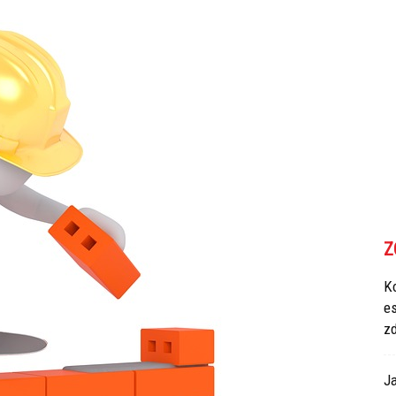
Z
Ko
e
z
Ja