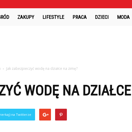
GRÓD
ZAKUPY
LIFESTYLE
PRACA
DZIECI
MODA
u
Jak zabezpieczyć wodę na działce na zimę?
ZYĆ WODĘ NA DZIAŁCE
ierkaj) na Twitterze