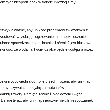
yjemnych niespodzianek w trakcie mroźnej zimy.
niezwykle ważne, aby uniknąć problemów związanych z
estować w izolację i ogrzewanie rur, zabezpieczenie
larne sprawdzanie stanu instalacji również jest kluczowe.
pewność, że woda na Twojej działce będzie dostępna przez
apewnij odpowiednią ochronę przed mrozem, aby uniknąć
nętrzny, używając specjalnych materiałów
zamknij zawory. Pamiętaj również o odłączeniu węża
Działaj teraz, aby uniknąć nieprzyjemnych niespodzianek