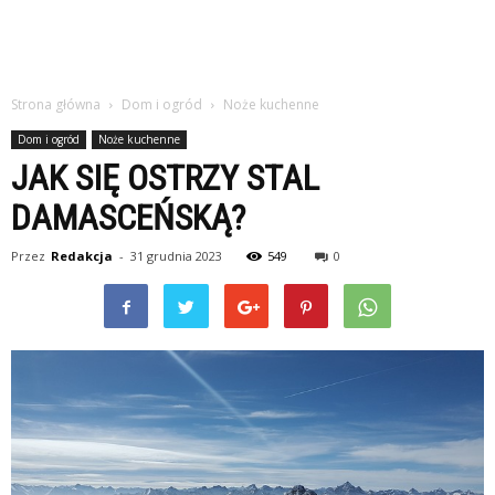
Strona główna
Dom i ogród
Noże kuchenne
Dom i ogród
Noże kuchenne
JAK SIĘ OSTRZY STAL
DAMASCEŃSKĄ?
Przez
Redakcja
-
31 grudnia 2023
549
0