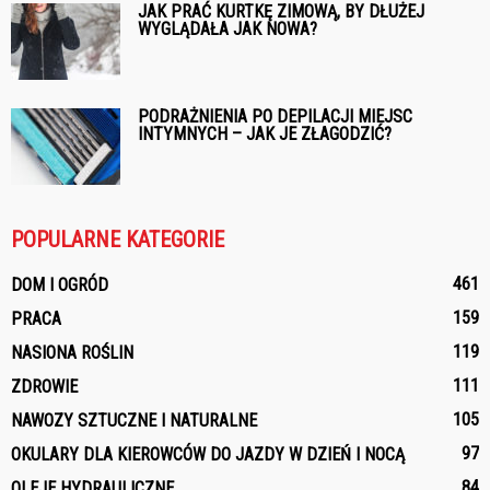
JAK PRAĆ KURTKĘ ZIMOWĄ, BY DŁUŻEJ
WYGLĄDAŁA JAK NOWA?
PODRAŻNIENIA PO DEPILACJI MIEJSC
INTYMNYCH – JAK JE ZŁAGODZIĆ?
POPULARNE KATEGORIE
461
DOM I OGRÓD
159
PRACA
119
NASIONA ROŚLIN
111
ZDROWIE
105
NAWOZY SZTUCZNE I NATURALNE
97
OKULARY DLA KIEROWCÓW DO JAZDY W DZIEŃ I NOCĄ
84
OLEJE HYDRAULICZNE