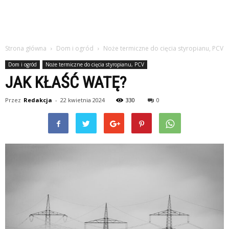
Strona główna
Dom i ogród
Noże termiczne do cięcia styropianu, PCV
Dom i ogród
Noże termiczne do cięcia styropianu, PCV
JAK KŁAŚĆ WATĘ?
Przez
Redakcja
-
22 kwietnia 2024
330
0