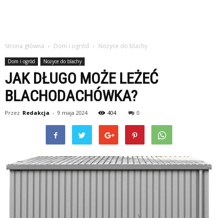
Strona główna
Dom i ogród
Nożyce do blachy
Dom i ogród
Nożyce do blachy
JAK DŁUGO MOŻE LEŻEĆ
BLACHODACHÓWKA?
Przez
Redakcja
-
9 maja 2024
404
0