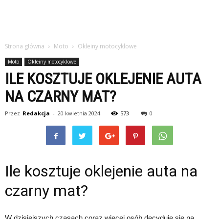
Strona główna
Moto
Okleiny motocyklowe
Moto
Okleiny motocyklowe
ILE KOSZTUJE OKLEJENIE AUTA
NA CZARNY MAT?
Przez
Redakcja
-
20 kwietnia 2024
573
0
Ile kosztuje oklejenie auta na
czarny mat?
W dzisiejszych czasach coraz więcej osób decyduje się na