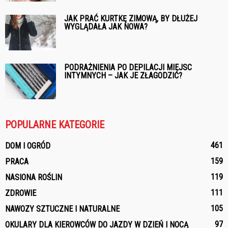
JAK PRAĆ KURTKĘ ZIMOWĄ, BY DŁUŻEJ
WYGLĄDAŁA JAK NOWA?
PODRAŻNIENIA PO DEPILACJI MIEJSC
INTYMNYCH – JAK JE ZŁAGODZIĆ?
POPULARNE KATEGORIE
461
DOM I OGRÓD
159
PRACA
119
NASIONA ROŚLIN
111
ZDROWIE
105
NAWOZY SZTUCZNE I NATURALNE
97
OKULARY DLA KIEROWCÓW DO JAZDY W DZIEŃ I NOCĄ