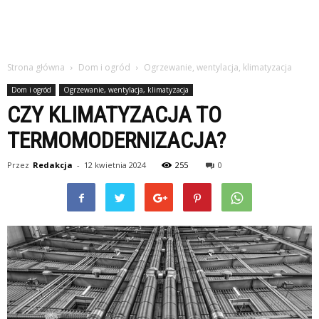
Strona główna
Dom i ogród
Ogrzewanie, wentylacja, klimatyzacja
Dom i ogród
Ogrzewanie, wentylacja, klimatyzacja
CZY KLIMATYZACJA TO
TERMOMODERNIZACJA?
Przez
Redakcja
-
12 kwietnia 2024
255
0