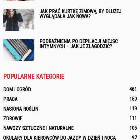
JAK PRAĆ KURTKĘ ZIMOWĄ, BY DŁUŻEJ
WYGLĄDAŁA JAK NOWA?
PODRAŻNIENIA PO DEPILACJI MIEJSC
INTYMNYCH – JAK JE ZŁAGODZIĆ?
POPULARNE KATEGORIE
461
DOM I OGRÓD
159
PRACA
119
NASIONA ROŚLIN
111
ZDROWIE
105
NAWOZY SZTUCZNE I NATURALNE
97
OKULARY DLA KIEROWCÓW DO JAZDY W DZIEŃ I NOCĄ