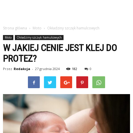
Strona główna
Moto
Okładziny szczęk hamulcowych
Moto
Okładziny szczęk hamulcowych
W JAKIEJ CENIE JEST KLEJ DO
PROTEZ?
Przez
Redakcja
-
27 grudnia 2024
182
0