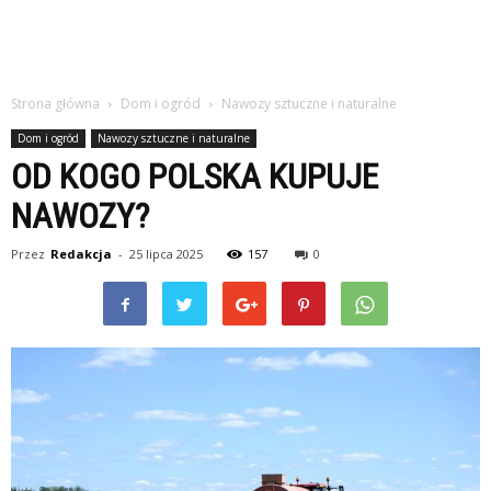
Strona główna
Dom i ogród
Nawozy sztuczne i naturalne
Dom i ogród
Nawozy sztuczne i naturalne
OD KOGO POLSKA KUPUJE
NAWOZY?
Przez
Redakcja
-
25 lipca 2025
157
0