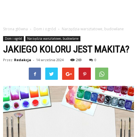
Strona główna
Dom i ogród
Narzędzia warsztatowe, budowlane
Dom i ogród
Narzędzia warsztatowe, budowlane
JAKIEGO KOLORU JEST MAKITA?
Przez
Redakcja
-
14 września 2024
269
0