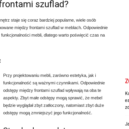
frontami szuflad?
ętrz staje się coraz bardziej popularne, wiele osób
chowane między frontami szuflad w meblach. Odpowiednie
 funkcjonalności mebli, dlatego warto poświęcić czas na
ć
Przy projektowaniu mebli, zarówno estetyka, jak i
Z
funkcjonalność są ważnymi czynnikami. Odpowiednie
odstępy między frontami szuflad wpływają na oba te
Ko
aspekty. Zbyt małe odstępy mogą sprawić, że mebel
e
będzie wyglądał zbyt zatłoczony, natomiast zbyt duże
z
odstępy mogą zmniejszyć jego funkcjonalność.
Ja