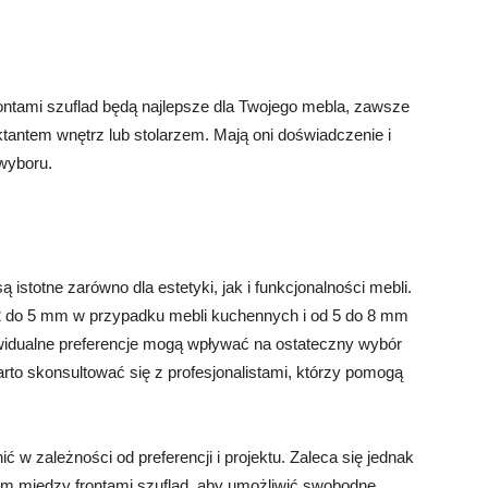
frontami szuflad będą najlepsze dla Twojego mebla, zawsze
ktantem wnętrz lub stolarzem. Mają oni doświadczenie i
wyboru.
istotne zarówno dla estetyki, jak i funkcjonalności mebli.
 do 5 mm w przypadku mebli kuchennych i od 5 do 8 mm
widualne preferencje mogą wpływać na ostateczny wybór
to skonsultować się z profesjonalistami, którzy pomogą
 w zależności od preferencji i projektu. Zaleca się jednak
 między frontami szuflad, aby umożliwić swobodne