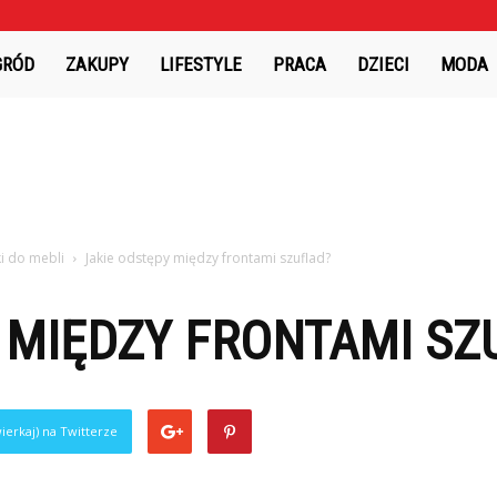
GRÓD
ZAKUPY
LIFESTYLE
PRACA
DZIECI
MODA
i do mebli
Jakie odstępy między frontami szuflad?
 MIĘDZY FRONTAMI SZ
ierkaj) na Twitterze