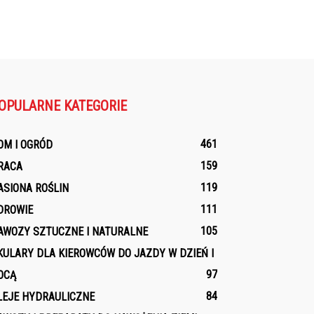
OPULARNE KATEGORIE
461
OM I OGRÓD
159
RACA
119
ASIONA ROŚLIN
111
DROWIE
105
AWOZY SZTUCZNE I NATURALNE
KULARY DLA KIEROWCÓW DO JAZDY W DZIEŃ I
97
OCĄ
84
LEJE HYDRAULICZNE