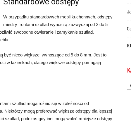
Standardowe odstępy
Ja
W przypadku standardowych mebli kuchennych, odstępy
między frontami szuflad wynoszą zazwyczaj od 2 do 5
Co
żliwić swobodne otwieranie i zamykanie szuflad,
ebla.
Kt
ą być nieco większe, wynoszące od 5 do 8 mm. Jest to
i w łazienkach, dlatego większe odstępy pomagają
K
Ka
ntami szuflad mogą różnić się w zależności od
enta. Niektórzy mogą preferować większe odstępy dla lepszej
ści szuflad, podczas gdy inni mogą woleć mniejsze odstępy