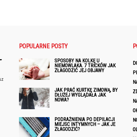
POPULARNE POSTY
P
SPOSOBY NA KOLKĘ U
D
NIEMOWLAKA. 7 TRICKÓW JAK
ZŁAGODZIĆ JEJ OBJAWY
P
sz
N
JAK PRAĆ KURTKĘ ZIMOWĄ, BY
Z
DŁUŻEJ WYGLĄDAŁA JAK
NOWA?
N
O
PODRAŻNIENIA PO DEPILACJI
N
MIEJSC INTYMNYCH – JAK JE
ZŁAGODZIĆ?
O