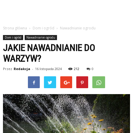
Strona główna
Dom i ogród
Nawadnianie ogrodu
Dom i ogród
Nawadnianie ogrodu
JAKIE NAWADNIANIE DO
WARZYW?
Przez
Redakcja
-
16 listopada 2024
212
0