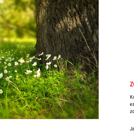
Z
Ko
e
z
Ja