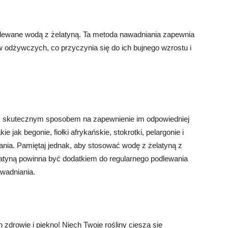
odlewane wodą z żelatyną. Ta metoda nawadniania zapewnia
w odżywczych, co przyczynia się do ich bujnego wzrostu i
ć skutecznym sposobem na zapewnienie im odpowiedniej
e jak begonie, fiołki afrykańskie, stokrotki, pelargonie i
ania. Pamiętaj jednak, aby stosować wodę z żelatyną z
latyną powinna być dodatkiem do regularnego podlewania
awadniania.
 zdrowie i piękno! Niech Twoje rośliny cieszą się