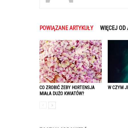
POWIĄZANE ARTYKUŁY
WIĘCEJ OD
CO ZROBIĆ ŻEBY HORTENSJA
W CZYM J
MIAŁA DUŻO KWIATÓW?