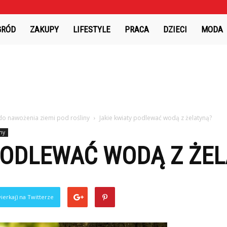
GRÓD
ZAKUPY
LIFESTYLE
PRACA
DZIECI
MODA
do nawożenia ziemi pod rośliny
Jakie kwiaty podlewać wodą z żelatyną?
iny
PODLEWAĆ WODĄ Z ŻE
ierkaj) na Twitterze