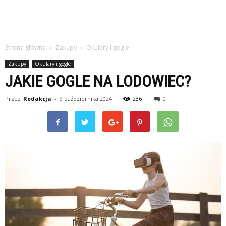
Strona główna
Zakupy
Okulary i gogle
Zakupy
Okulary i gogle
JAKIE GOGLE NA LODOWIEC?
Przez
Redakcja
-
9 października 2024
236
0