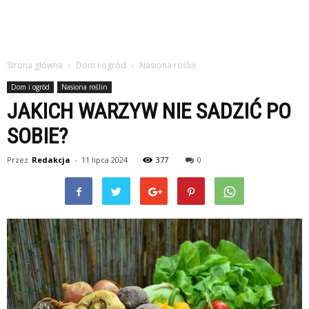
Strona główna
Dom i ogród
Nasiona roślin
Dom i ogród
Nasiona roślin
JAKICH WARZYW NIE SADZIĆ PO
SOBIE?
Przez
Redakcja
-
11 lipca 2024
377
0