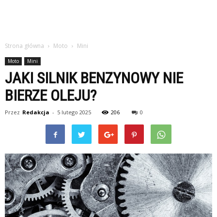
Strona główna
Moto
Mini
Moto
Mini
JAKI SILNIK BENZYNOWY NIE
BIERZE OLEJU?
Przez
Redakcja
-
5 lutego 2025
206
0