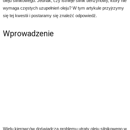
oleju silnikowego. Jednak, czy istnieje silnik benzynowy, który nie
wymaga częstych uzupełnień oleju? W tym artykule przyjrzymy
się tej kwestii i postaramy się znaleźć odpowiedź.
Wprowadzenie
Wielu kierowców doświadcza problemu utraty oleju silnikowego w