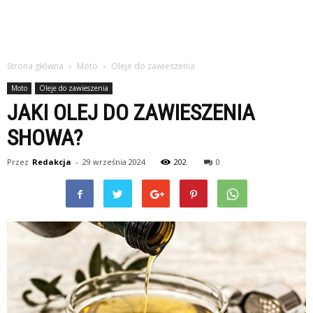
Strona główna
Moto
Oleje do zawieszenia
Moto
Oleje do zawieszenia
JAKI OLEJ DO ZAWIESZENIA
SHOWA?
Przez
Redakcja
-
29 września 2024
202
0