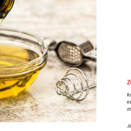
Z
Ko
e
z
Ja