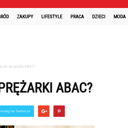
GRÓD
ZAKUPY
LIFESTYLE
PRACA
DZIECI
MODA
lej do sprężarki ABAC?
SPRĘŻARKI ABAC?
ierkaj) na Twitterze