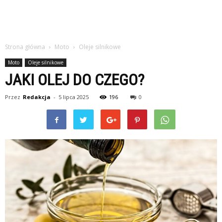
Strona główna
Moto
Oleje silnikowe
Moto
Oleje silnikowe
JAKI OLEJ DO CZEGO?
Przez
Redakcja
-
5 lipca 2025
196
0