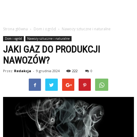
Strona główna
Dom i ogród
Nawozy sztuczne i naturalne
Dom i ogród
Nawozy sztuczne i naturalne
JAKI GAZ DO PRODUKCJI
NAWOZÓW?
Przez
Redakcja
-
9 grudnia 2024
222
0