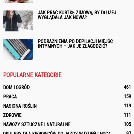
JAK PRAĆ KURTKĘ ZIMOWĄ, BY DŁUŻEJ
WYGLĄDAŁA JAK NOWA?
PODRAŻNIENIA PO DEPILACJI MIEJSC
INTYMNYCH – JAK JE ZŁAGODZIĆ?
POPULARNE KATEGORIE
461
DOM I OGRÓD
159
PRACA
119
NASIONA ROŚLIN
111
ZDROWIE
105
NAWOZY SZTUCZNE I NATURALNE
97
OKULARY DLA KIEROWCÓW DO JAZDY W DZIEŃ I NOCĄ