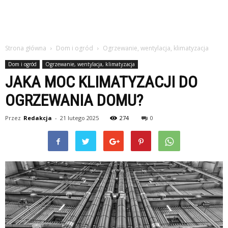
Strona główna
Dom i ogród
Ogrzewanie, wentylacja, klimatyzacja
Dom i ogród
Ogrzewanie, wentylacja, klimatyzacja
JAKA MOC KLIMATYZACJI DO
OGRZEWANIA DOMU?
Przez
Redakcja
-
21 lutego 2025
274
0