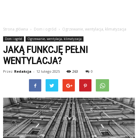
Strona główna
Dom i ogród
Ogrzewanie, wentylacja, klimatyzacja
Dom i ogród
Ogrzewanie, wentylacja, klimatyzacja
JAKĄ FUNKCJĘ PEŁNI
WENTYLACJA?
Przez
Redakcja
-
12 lutego 2025
263
0