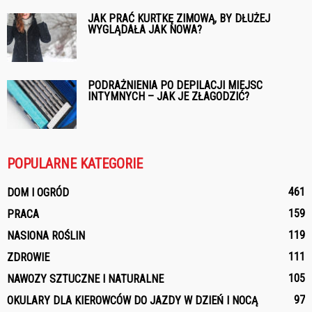
JAK PRAĆ KURTKĘ ZIMOWĄ, BY DŁUŻEJ
WYGLĄDAŁA JAK NOWA?
PODRAŻNIENIA PO DEPILACJI MIEJSC
INTYMNYCH – JAK JE ZŁAGODZIĆ?
POPULARNE KATEGORIE
461
DOM I OGRÓD
159
PRACA
119
NASIONA ROŚLIN
111
ZDROWIE
105
NAWOZY SZTUCZNE I NATURALNE
97
OKULARY DLA KIEROWCÓW DO JAZDY W DZIEŃ I NOCĄ