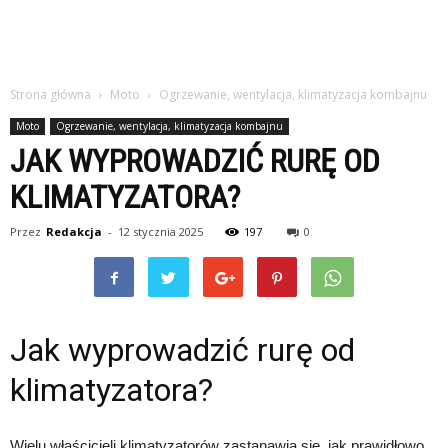
Strona główna
Moto
Ogrzewanie, wentylacja, klimatyzacja kombajnu
Moto
Ogrzewanie, wentylacja, klimatyzacja kombajnu
JAK WYPROWADZIĆ RURĘ OD
KLIMATYZATORA?
Przez
Redakcja
-
12 stycznia 2025
197
0
Jak wyprowadzić rurę od
klimatyzatora?
Wielu właścicieli klimatyzatorów zastanawia się, jak prawidłowo