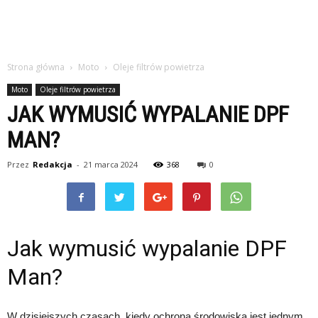
Strona główna
Moto
Oleje filtrów powietrza
Moto
Oleje filtrów powietrza
JAK WYMUSIĆ WYPALANIE DPF
MAN?
Przez
Redakcja
-
21 marca 2024
368
0
Jak wymusić wypalanie DPF
Man?
W dzisiejszych czasach, kiedy ochrona środowiska jest jednym