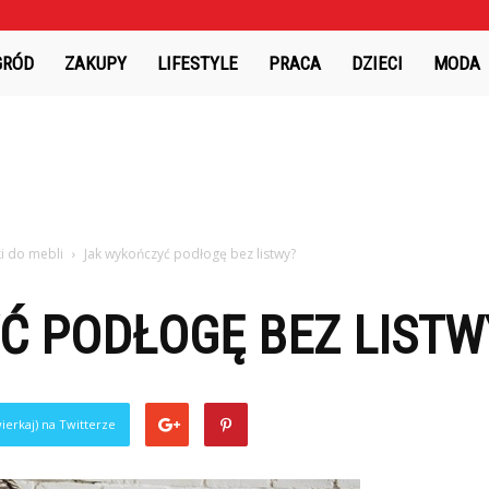
GRÓD
ZAKUPY
LIFESTYLE
PRACA
DZIECI
MODA
i do mebli
Jak wykończyć podłogę bez listwy?
Ć PODŁOGĘ BEZ LISTW
ierkaj) na Twitterze