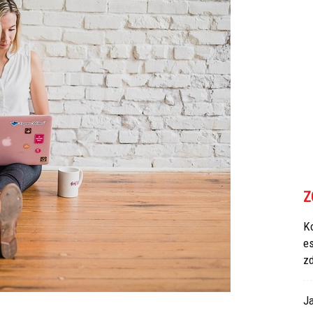
Z
Ko
e
z
Ja