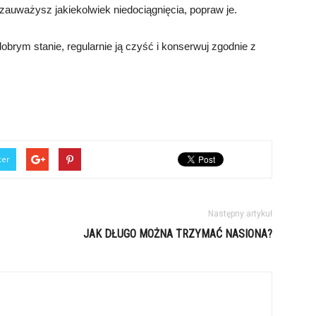
auważysz jakiekolwiek niedociągnięcia, popraw je.
brym stanie, regularnie ją czyść i konserwuj zgodnie z
ter
Następny artykuł
JAK DŁUGO MOŻNA TRZYMAĆ NASIONA?