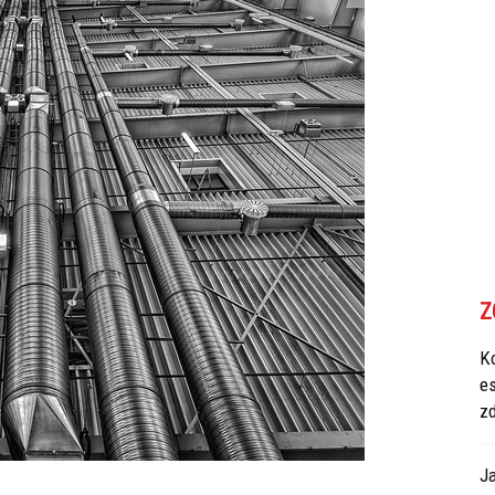
Z
Ko
e
z
Ja