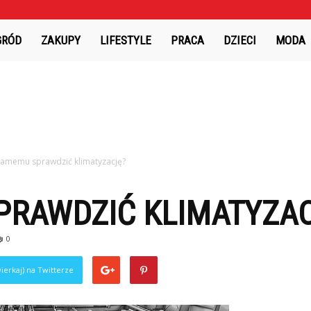
GRÓD
ZAKUPY
LIFESTYLE
PRACA
DZIECI
MODA
samemu sprawdzić klimatyzację?
PRAWDZIĆ KLIMATYZA
0
ierkaj) na Twitterze