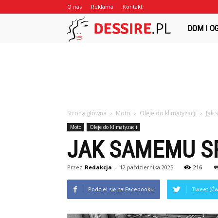
O nas
Reklama
Kontakt
Dessire.pl
DOM I O
Strona główna
Moto
Oleje do klimatyzacji
Jak 
Moto
Oleje do klimatyzacji
JAK SAMEMU S
Przez
Redakcja
-
12 października 2025
216
Podziel się na Facebooku
Tweet (Ćw