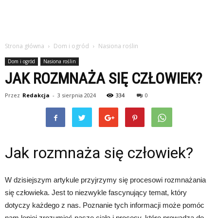
Strona główna
Dom i ogród
Nasiona roślin
Dom i ogród
Nasiona roślin
JAK ROZMNAŻA SIĘ CZŁOWIEK?
Przez
Redakcja
-
3 sierpnia 2024
334
0
Jak rozmnaża się człowiek?
W dzisiejszym artykule przyjrzymy się procesowi rozmnażania
się człowieka. Jest to niezwykle fascynujący temat, który
dotyczy każdego z nas. Poznanie tych informacji może pomóc
nam lepiej zrozumieć nasze ciała i procesy, które prowadzą do