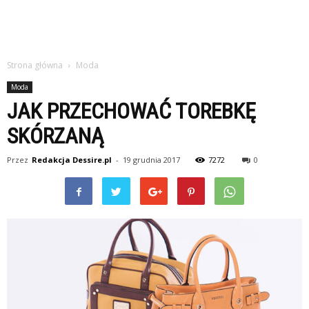
Strona główna
Moda
Moda
JAK PRZECHOWAĆ TOREBKĘ
SKÓRZANĄ
Przez
Redakcja Dessire.pl
-
19 grudnia 2017
7272
0