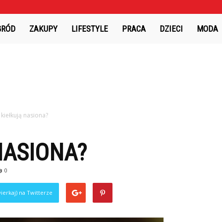
GRÓD
ZAKUPY
LIFESTYLE
PRACA
DZIECI
MODA
 kiełkują nasiona?
NASIONA?
0
ierkaj) na Twitterze