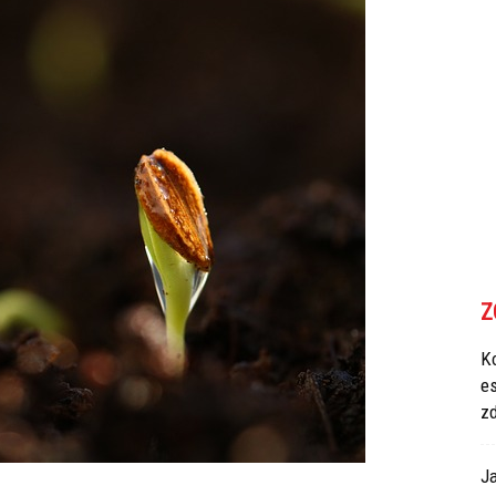
Z
Ko
e
z
Ja