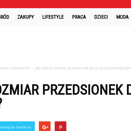
GRÓD
ZAKUPY
LIFESTYLE
PRACA
DZIECI
MODA
owych i kamperów
Jak dobrać rozmiar przedsionek do przyczepy kempingo
OZMIAR PRZEDSIONEK 
?
ierkaj) na Twitterze