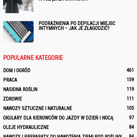
PODRAŻNIENIA PO DEPILACJI MIEJSC
INTYMNYCH – JAK JE ZŁAGODZIĆ?
POPULARNE KATEGORIE
461
DOM I OGRÓD
159
PRACA
119
NASIONA ROŚLIN
111
ZDROWIE
105
NAWOZY SZTUCZNE I NATURALNE
97
OKULARY DLA KIEROWCÓW DO JAZDY W DZIEŃ I NOCĄ
84
OLEJE HYDRAULICZNE
84
NAWOZY I PREPARATY DO NAWOŻENIA ZIEMI POD ROŚLINY