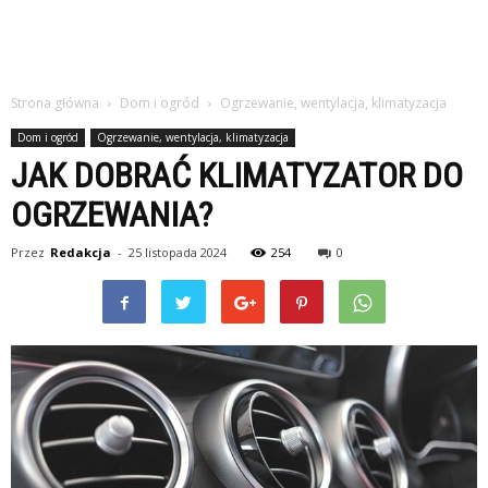
Strona główna
Dom i ogród
Ogrzewanie, wentylacja, klimatyzacja
Dom i ogród
Ogrzewanie, wentylacja, klimatyzacja
JAK DOBRAĆ KLIMATYZATOR DO
OGRZEWANIA?
Przez
Redakcja
-
25 listopada 2024
254
0