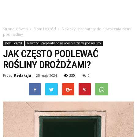
Strona główna
Dom i ogród
Nawozy i preparaty do nawożenia ziemi
pod rośliny
Dom i ogród
Nawozy i preparaty do nawożenia ziemi pod rośliny
JAK CZĘSTO PODLEWAĆ
ROŚLINY DROŻDŻAMI?
Przez
Redakcja
-
25 maja 2024
230
0