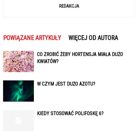
REDAKCJA
POWIĄZANE ARTYKUŁY
WIĘCEJ OD AUTORA
CO ZROBIĆ ŻEBY HORTENSJA MIAŁA DUŻO
KWIATÓW?
W CZYM JEST DUŻO AZOTU?
KIEDY STOSOWAĆ POLIFOSKĘ 6?