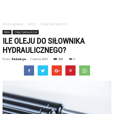
Strona główna
Moto
Oleje hydrauliczne
Moto
Oleje hydrauliczne
ILE OLEJU DO SIŁOWNIKA
HYDRAULICZNEGO?
Przez
Redakcja
-
7 marca 2025
329
0