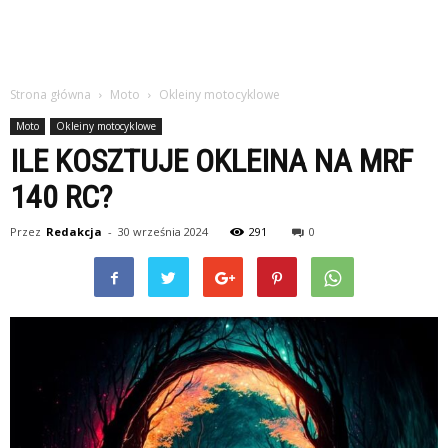
Strona główna
Moto
Okleiny motocyklowe
Moto
Okleiny motocyklowe
ILE KOSZTUJE OKLEINA NA MRF
140 RC?
Przez
Redakcja
-
30 września 2024
291
0