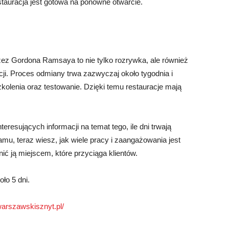
tauracja jest gotowa na ponowne otwarcie.
ez Gordona Ramsaya to nie tylko rozrywka, ale również
cji. Proces odmiany trwa zazwyczaj około tygodnia i
kolenia oraz testowanie. Dzięki temu restauracje mają
eresujących informacji na temat tego, ile dni trwają
amu, teraz wiesz, jak wiele pracy i zaangażowania jest
nić ją miejscem, które przyciąga klientów.
ło 5 dni.
/warszawskisznyt.pl/