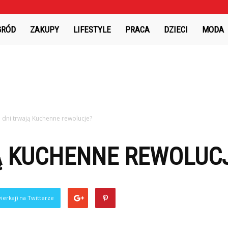
GRÓD
ZAKUPY
LIFESTYLE
PRACA
DZIECI
MODA
e dni trwają Kuchenne rewolucje?
JĄ KUCHENNE REWOLUC
ierkaj) na Twitterze