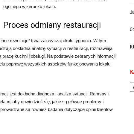
ogólnego wizerunku lokalu.
Ja
Proces odmiany restauracji
Co
enne rewolucje” trwa zazwyczaj około tygodnia. W tym
Kt
zają dokładną analizę sytuacji w restauracji, rozmawiają
ą pracę kuchni i obsługi. Na podstawie zebranych informacji
lu poprawę wszystkich aspektów funkcjonowania lokalu.
K
Ka
ji jest dokładna diagnoza i analiza sytuacji. Ramsay i
elami, aby dowiedzieć się, jakie są główne problemy i
eprowadzane są również badania dotyczące opinii klientów