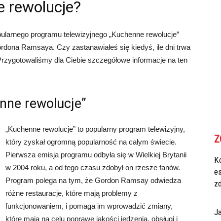
e rewolucje?
opularnego programu telewizyjnego „Kuchenne rewolucje”
dona Ramsaya. Czy zastanawiałeś się kiedyś, ile dni trwa
Przygotowaliśmy dla Ciebie szczegółowe informacje na ten
nne rewolucje”
„Kuchenne rewolucje” to popularny program telewizyjny,
Z
który zyskał ogromną popularność na całym świecie.
Pierwsza emisja programu odbyła się w Wielkiej Brytanii
Ko
w 2004 roku, a od tego czasu zdobył on rzesze fanów.
e
Program polega na tym, że Gordon Ramsay odwiedza
z
różne restauracje, które mają problemy z
funkcjonowaniem, i pomaga im wprowadzić zmiany,
Ja
które mają na celu poprawę jakości jedzenia, obsługi i