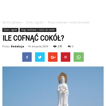
Strona główna
Dom i ogród
Nogi meblowe i nóżki do mebli
Dom i ogród
Nogi meblowe i nóżki do mebli
ILE COFNĄĆ COKÓŁ?
Przez
Redakcja
-
19 sierpnia 2024
270
0